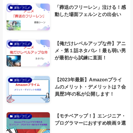
「葬送のフリーレン」泣ける！感
漫画・アニメ
動した場面フェルンとの出会い
【俺だけレベルアップな件】アニ
漫画・アニメ
メ・第１話ネタバレ！最も弱い男
が最初から試練に直面！
【2023年最新】Amazonプライ
漫画・アニメ
ムのメリット・デメリットは？会
員歴3年の私が公開します！
【モチベアップ！】エンジニア・
漫画・アニメ
プログラマーにおすすめ映画９選