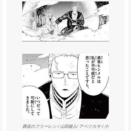
葬送のフリーレン / 山田鐘人/ アベツカサ / 小