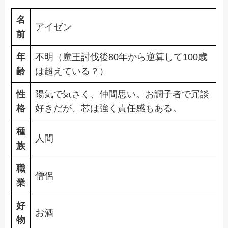
名
アイゼン
前
年
不明（魔王討伐後80年から逆算して100歳
齢
は超えている？）
性
陽気で気さく、仲間思い。お調子者で冗談
格
好きだが、芯は強く責任感もある。
種
人間
族
職
僧侶
業
好
お酒
物