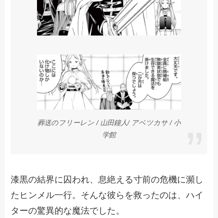
葬送のフリーレン / 山田鐘人/ アベツカサ / 小
学館
漆黒の結界に囚われ、息絶える寸前の危機に瀕し
たヒンメル一行。そんな彼らを救ったのは、ハイ
ターの驚異的な魔法でした。