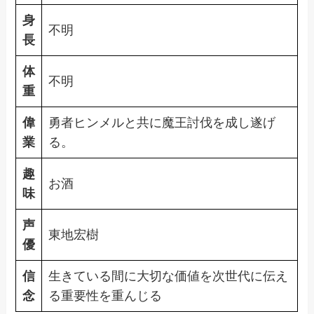
身
不明
長
体
不明
重
偉
勇者ヒンメルと共に魔王討伐を成し遂げ
業
る。
趣
お酒
味
声
東地宏樹
優
信
生きている間に大切な価値を次世代に伝え
念
る重要性を重んじる